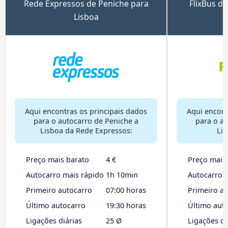
Rede Expressos de Peniche para
FlixBus d
Lisboa
Aqui encontras os principais dados
Aqui encont
para o autocarro de Peniche a
para o au
Lisboa da Rede Expressos:
Lis
Preço mais barato
4 €
Preço mais
Autocarro mais rápido
1h 10min
Autocarro 
Primeiro autocarro
07:00 horas
Primeiro a
Último autocarro
19:30 horas
Último aut
Ligações diárias
25 Ø
Ligações di