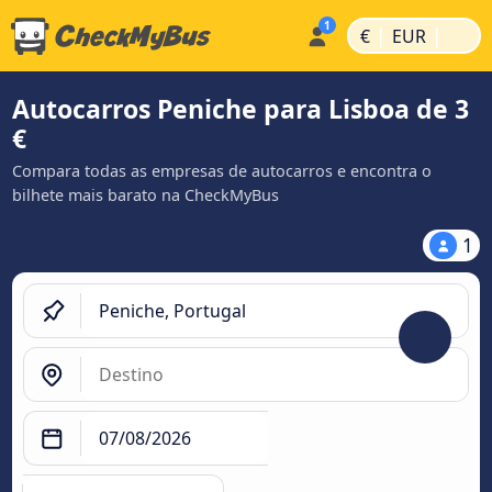
|
|
€
EUR
Autocarros Peniche para Lisboa de 3
€
Compara todas as empresas de autocarros e encontra o
bilhete mais barato na CheckMyBus
1