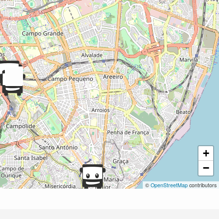
+
−
©
OpenStreetMap
contributors