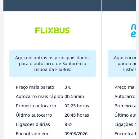
Aqui encontras os principais dados
Aqui encont
para o autocarro de Santarém a
para o au
Lisboa da FlixBus:
Lisboa 
Preço mais barato
3 €
Preço mais
Autocarro mais rápido
0h 55min
Autocarro 
Primeiro autocarro
02:25 horas
Primeiro a
Último autocarro
20:45 horas
Último aut
Ligações diárias
8 Ø
Ligações di
Encontrado em
09/08/2026
Encontrad