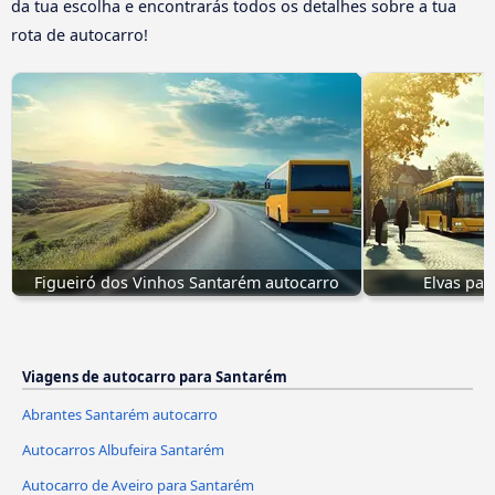
da tua escolha e encontrarás todos os detalhes sobre a tua
rota de autocarro!
Figueiró dos Vinhos Santarém autocarro
Elvas par
Viagens de autocarro para Santarém
Abrantes Santarém autocarro
Autocarros Albufeira Santarém
Autocarro de Aveiro para Santarém