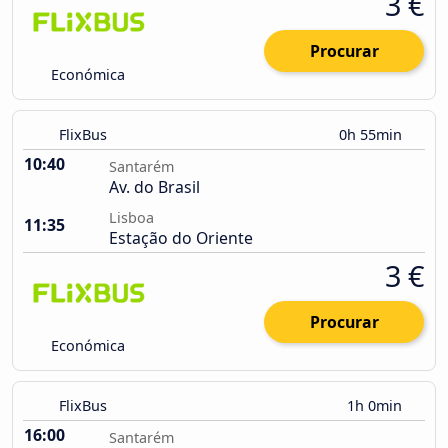
3 €
Procurar
Económica
FlixBus
0h 55min
10:40
Santarém
Av. do Brasil
Lisboa
11:35
Estação do Oriente
3 €
Procurar
Económica
FlixBus
1h 0min
16:00
Santarém