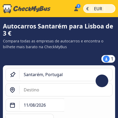
|
|
€
EUR
Autocarros Santarém para Lisboa de
3 €
Compara todas as empresas de autocarros e encontra o
bilhete mais barato na CheckMyBus
1