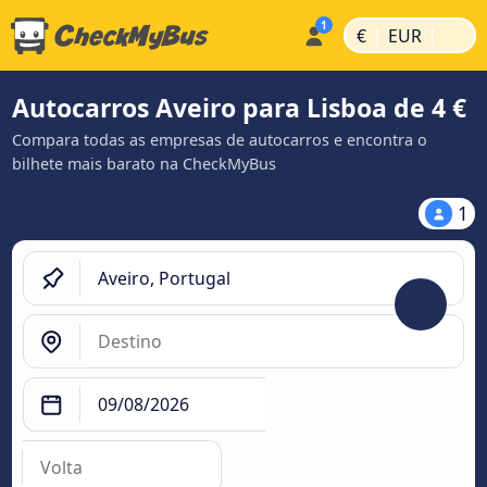
|
|
€
EUR
Autocarros Aveiro para Lisboa de 4 €
Compara todas as empresas de autocarros e encontra o
bilhete mais barato na CheckMyBus
1