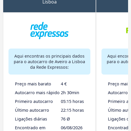
Lisboa
Aqui encontras os principais dados
Aqui encont
para o autocarro de Aveiro a Lisboa
para o auto
da Rede Expressos:
Preço mais barato
4 €
Preço mais
Autocarro mais rápido
2h 30min
Autocarro 
Primeiro autocarro
05:15 horas
Primeiro a
Último autocarro
22:15 horas
Último aut
Ligações diárias
76 Ø
Ligações di
Encontrado em
06/08/2026
Encontrad