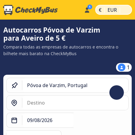
|
|
€
EUR
Autocarros Póvoa de Varzim
para Aveiro de 5 €
Compara todas as empresas de autocarros e encontra o
bilhete mais barato na CheckMyBus
1