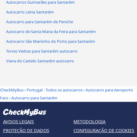
Autocarros Guimarães para Santarém
Autocarro Leiria Santarém
Autocarro para Santarém de Peniche
Autocarro de Santa Maria da Feira para Santarém
Autocarro São Martinho do Porto para Santarém
Torres Vedras para Santarém autocarro
Viana do Castelo Santarém autocarro
CheckMyBus
›
Portugal - Todos os autocarros
›
Autocarro para Aeroporto
Faro
›
Autocarro para Santarém
AVISOS LEGAIS
METODOLOGIA
PROTEÇÃO DE DADOS
CONFIGURAÇÃO DE COOKIES