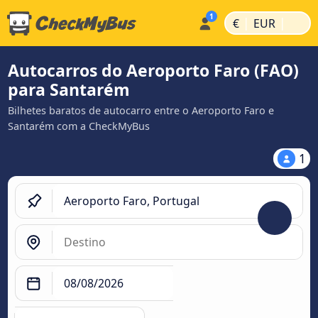
|
|
€
EUR
Autocarros do Aeroporto Faro (FAO)
para Santarém
Bilhetes baratos de autocarro entre o Aeroporto Faro e
Santarém com a CheckMyBus
1