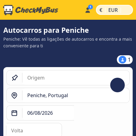
|
|
€
EUR
Autocarros para Peniche
Peniche: Vê todas as ligações de autocarros e encontra a mais
conveniente para ti
1