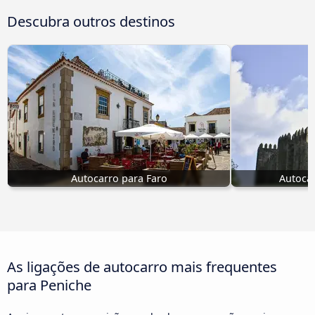
Descubra outros destinos
Autocarro para Faro
Autoca
As ligações de autocarro mais frequentes
para Peniche