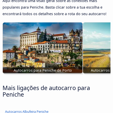
Aqui encontra uma visão geral sobre as conexões mais
populares para Peniche. Basta clicar sobre a tua escolha e
encontrará todos os detalhes sobre a rota do seu autocarro!
Autocarros para Peniche de Porto
Autocarros C
Mais ligações de autocarro para
Peniche
Autocarros Albufeira Peniche