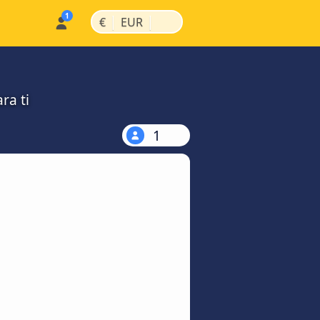
|
|
€
EUR
ra ti
1