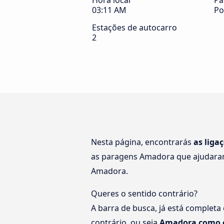
Hora local
Pa
03:11 AM
Po
Estações de autocarro
2
Nesta página, encontrarás
as liga
as paragens Amadora que ajudaram
Amadora.
Queres o sentido contrário?
A barra de busca, já está completa
contrário, ou seja
Amadora como 