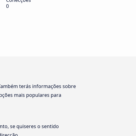
Conecções
0
 Também terás informações sobre
pções mais populares para
nto, se quiseres o sentido
direcção.