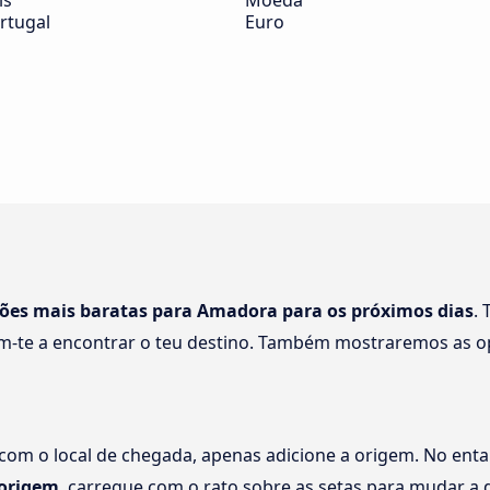
ís
Moeda
rtugal
Euro
ções mais baratas para Amadora para os próximos dias
.
-te a encontrar o teu destino. Também mostraremos as o
 com o local de chegada, apenas adicione a origem. No enta
origem
, carregue com o rato sobre as setas para mudar a 