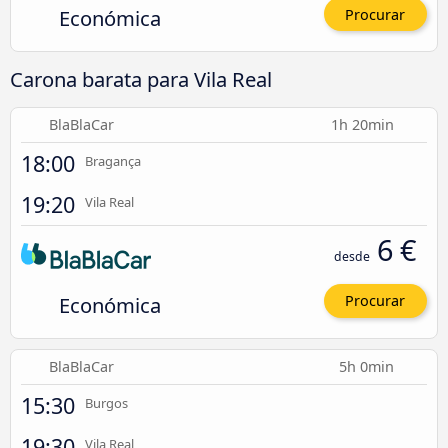
Económica
Procurar
Carona barata para Vila Real
BlaBlaCar
1h 20min
18:00
Bragança
19:20
Vila Real
6 €
desde
Económica
Procurar
BlaBlaCar
5h 0min
15:30
Burgos
19:30
Vila Real