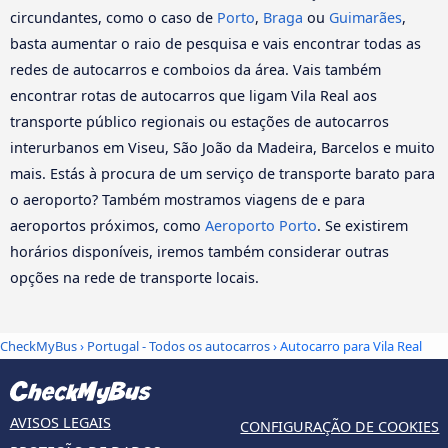
circundantes, como o caso de
Porto
,
Braga
ou
Guimarães
,
basta aumentar o raio de pesquisa e vais encontrar todas as
redes de autocarros e comboios da área. Vais também
encontrar rotas de autocarros que ligam Vila Real aos
transporte público regionais ou estações de autocarros
interurbanos em Viseu, São João da Madeira, Barcelos e muito
mais. Estás à procura de um serviço de transporte barato para
o aeroporto? Também mostramos viagens de e para
aeroportos próximos, como
Aeroporto Porto
. Se existirem
horários disponíveis, iremos também considerar outras
opções na rede de transporte locais.
CheckMyBus
›
Portugal - Todos os autocarros
› Autocarro para Vila Real
AVISOS LEGAIS
CONFIGURAÇÃO DE COOKIES