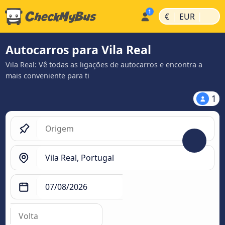
|
|
€
EUR
Autocarros para Vila Real
Vila Real: Vê todas as ligações de autocarros e encontra a
mais conveniente para ti
1