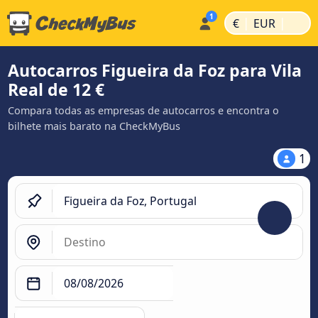
|
|
€
EUR
Autocarros Figueira da Foz para Vila
Real de 12 €
Compara todas as empresas de autocarros e encontra o
bilhete mais barato na CheckMyBus
1