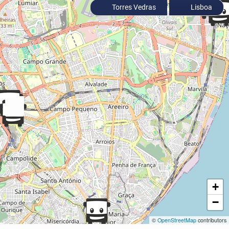
Torres Vedras
Lisboa
+
−
©
OpenStreetMap
contributors