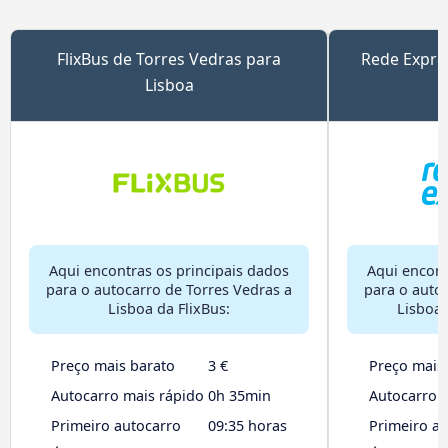
FlixBus de Torres Vedras para
Rede Expre
Lisboa
Aqui encontras os principais dados
Aqui encont
para o autocarro de Torres Vedras a
para o auto
Lisboa da FlixBus:
Lisboa 
Preço mais barato
3 €
Preço mais
Autocarro mais rápido
0h 35min
Autocarro 
Primeiro autocarro
09:35 horas
Primeiro a