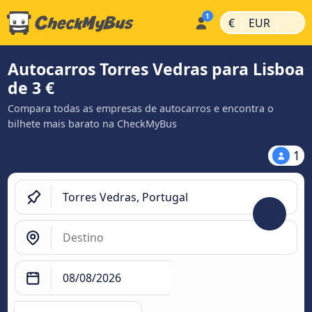
|
|
€
EUR
Autocarros Torres Vedras para Lisboa
de 3 €
Compara todas as empresas de autocarros e encontra o
bilhete mais barato na CheckMyBus
1