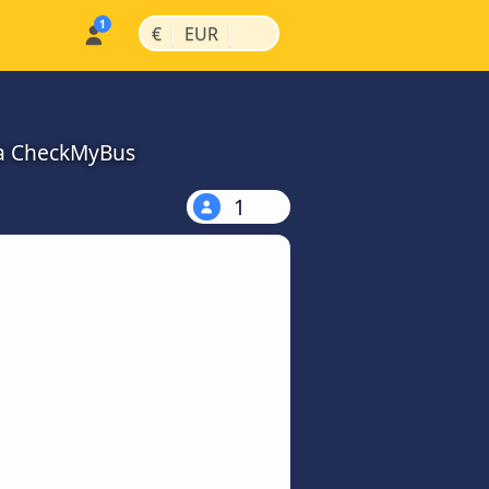
|
|
€
EUR
na CheckMyBus
1