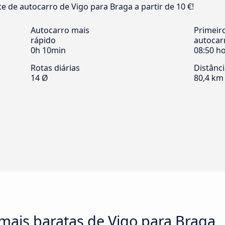
e de autocarro de Vigo para Braga a partir de 10 €!
Autocarro mais
Primeir
rápido
autocar
0h 10min
08:50 h
Rotas diárias
Distânc
14 Ø
80,4 km
mais baratas de Vigo para Braga