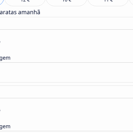
baratas amanhã
o
agem
o
agem