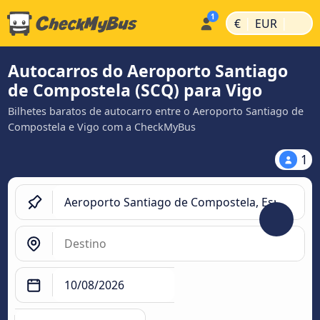
|
|
€
EUR
Autocarros do Aeroporto Santiago
de Compostela (SCQ) para Vigo
Bilhetes baratos de autocarro entre o Aeroporto Santiago de
Compostela e Vigo com a CheckMyBus
1