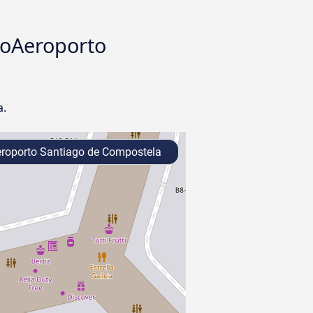
noAeroporto
a.
roporto Santiago de Compostela