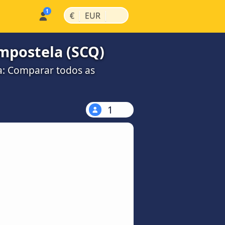
|
|
€
EUR
mpostela (SCQ)
a: Comparar todos as
1