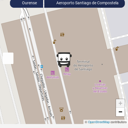
Ourense
Aeroporto Santiago de Compostela
+
−
©
OpenStreetMap
contributors