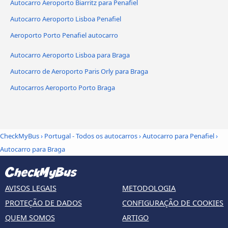
Autocarro Aeroporto Biarritz para Penafiel
Autocarro Aeroporto Lisboa Penafiel
Aeroporto Porto Penafiel autocarro
Autocarro Aeroporto Lisboa para Braga
Autocarro de Aeroporto Paris Orly para Braga
Autocarros Aeroporto Porto Braga
CheckMyBus
›
Portugal - Todos os autocarros
›
Autocarro para Penafiel
›
Autocarro para Braga
AVISOS LEGAIS
METODOLOGIA
PROTEÇÃO DE DADOS
CONFIGURAÇÃO DE COOKIES
QUEM SOMOS
ARTIGO