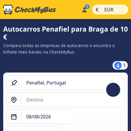
|
|
€
EUR
Autocarros Penafiel para Braga de 10
€
Compara todas as empresas de autocarros e encontra o
bilhete mais barato na CheckMyBus
1