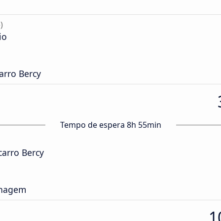
)
io
arro Bercy
Tempo de espera 8h 55min
arro Bercy
onagem
1