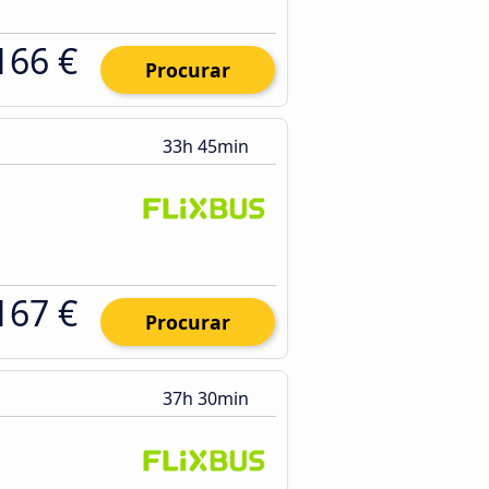
166 €
Procurar
33h 45min
167 €
Procurar
37h 30min