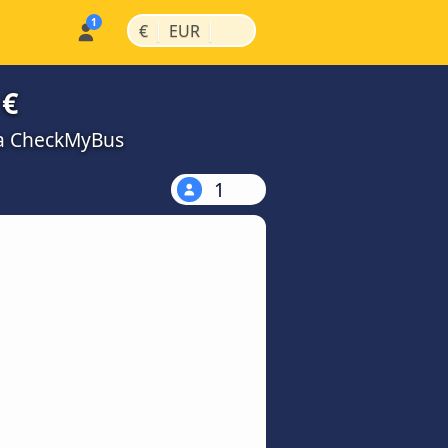
|
|
€
EUR
 €
na CheckMyBus
1