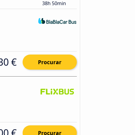
38h 50min
30 €
Procurar
00 €
Procurar