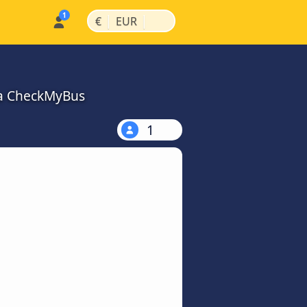
|
|
€
EUR
na CheckMyBus
1