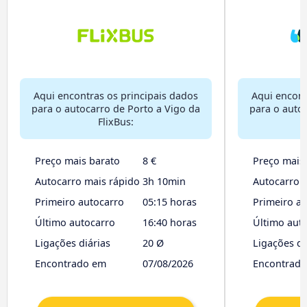
Aqui encontras os principais dados
Aqui encont
para o autocarro de Porto a Vigo da
para o auto
FlixBus:
B
Preço mais barato
8 €
Preço mais
Autocarro mais rápido
3h 10min
Autocarro 
Primeiro autocarro
05:15 horas
Primeiro a
Último autocarro
16:40 horas
Último aut
Ligações diárias
20 Ø
Ligações di
Encontrado em
07/08/2026
Encontrad