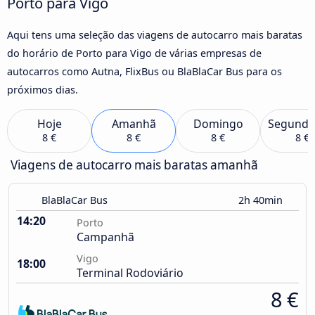
Porto para Vigo
Aqui tens uma seleção das viagens de autocarro mais baratas
do horário de Porto para Vigo de várias empresas de
autocarros como Autna, FlixBus ou BlaBlaCar Bus para os
próximos dias.
Hoje
Amanhã
Domingo
Segunda
8 €
8 €
8 €
8 €
Viagens de autocarro mais baratas amanhã
BlaBlaCar Bus
2h 40min
14:20
Porto
Campanhã
Vigo
18:00
Terminal Rodoviário
8 €