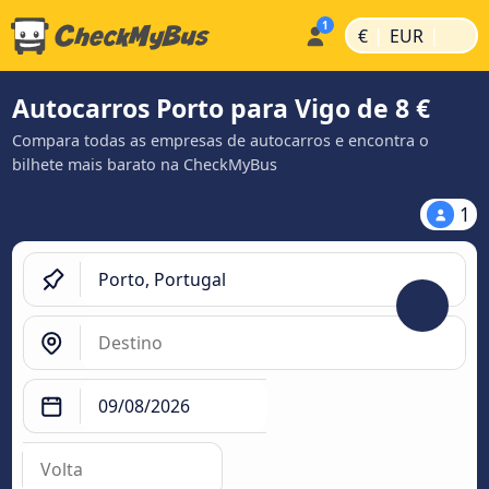
|
|
€
EUR
Autocarros Porto para Vigo de 8 €
Compara todas as empresas de autocarros e encontra o
bilhete mais barato na CheckMyBus
1