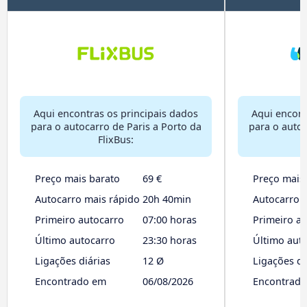
Aqui encontras os principais dados
Aqui encont
para o autocarro de Paris a Porto da
para o autoc
FlixBus:
B
Preço mais barato
69 €
Preço mais
Autocarro mais rápido
20h 40min
Autocarro 
Primeiro autocarro
07:00 horas
Primeiro a
Último autocarro
23:30 horas
Último aut
Ligações diárias
12 Ø
Ligações di
Encontrado em
06/08/2026
Encontrad