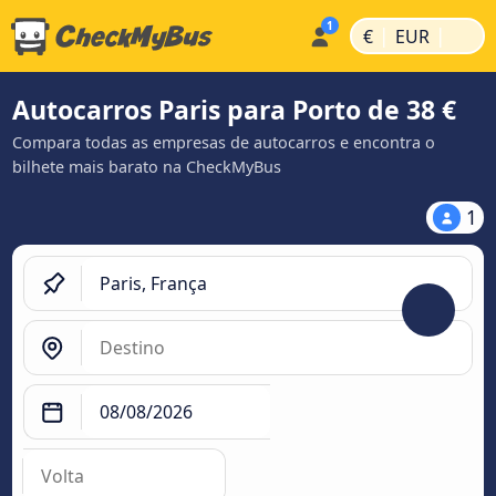
|
|
€
EUR
Autocarros Paris para Porto de 38 €
Compara todas as empresas de autocarros e encontra o
bilhete mais barato na CheckMyBus
1