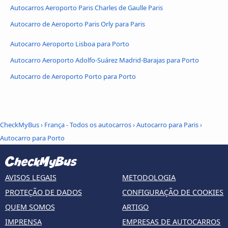
Autocarros Aeroporto Paris Charles de Gaulle Paris
Autocarro de Aeroporto Paris Orly para Paris
Autocarro Aeroporto Lisboa para Porto
Autocarro Aeroporto Adolfo-Suárez Madrid-Barajas para Porto
Autocarro de Aeroporto Porto para Porto
CheckMyBus
›
França - Todos os autocarros
›
Autocarro para Paris
›
Autocarro para Porto
AVISOS LEGAIS
METODOLOGIA
PROTEÇÃO DE DADOS
CONFIGURAÇÃO DE COOKIES
QUEM SOMOS
ARTIGO
IMPRENSA
EMPRESAS DE AUTOCARROS