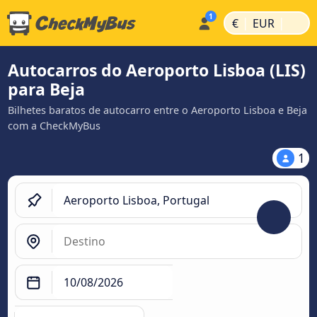
|
|
€
EUR
Autocarros do Aeroporto Lisboa (LIS)
para Beja
Bilhetes baratos de autocarro entre o Aeroporto Lisboa e Beja
com a CheckMyBus
1