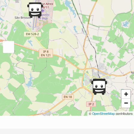
+
−
©
OpenStreetMap
contributors