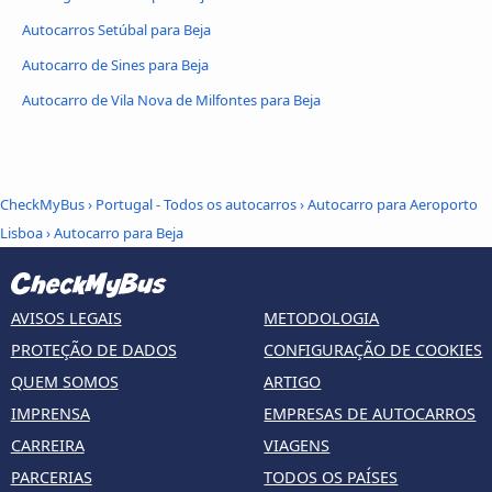
Autocarros Setúbal para Beja
Autocarro de Sines para Beja
Autocarro de Vila Nova de Milfontes para Beja
CheckMyBus
›
Portugal - Todos os autocarros
›
Autocarro para Aeroporto
Lisboa
›
Autocarro para Beja
AVISOS LEGAIS
METODOLOGIA
PROTEÇÃO DE DADOS
CONFIGURAÇÃO DE COOKIES
QUEM SOMOS
ARTIGO
IMPRENSA
EMPRESAS DE AUTOCARROS
CARREIRA
VIAGENS
PARCERIAS
TODOS OS PAÍSES