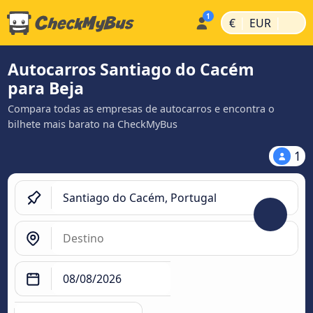
|
|
€
EUR
Autocarros Santiago do Cacém
para Beja
Compara todas as empresas de autocarros e encontra o
bilhete mais barato na CheckMyBus
1