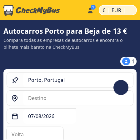
|
|
€
EUR
Autocarros Porto para Beja de 13 €
Compara todas as empresas de autocarros e encontra o
bilhete mais barato na CheckMyBus
1