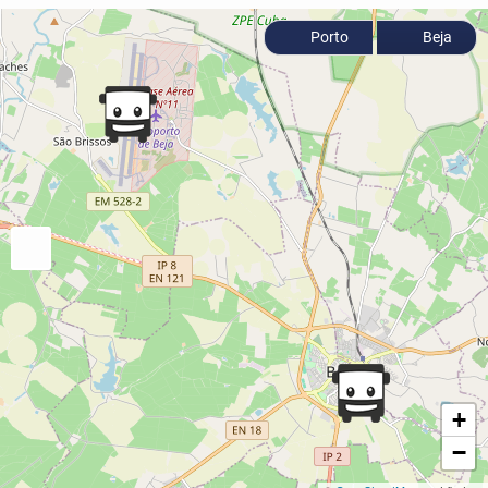
Porto
Beja
+
−