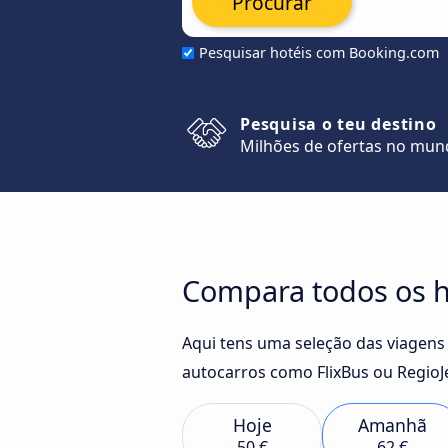
Procurar
Pesquisar hotéis com Booking.com
Pesquisa o teu destino
Milhões de ofertas no mu
Compara todos os h
Aqui tens uma seleção das viagens
autocarros como FlixBus ou RegioJe
Hoje
Amanhã
50 €
62 €