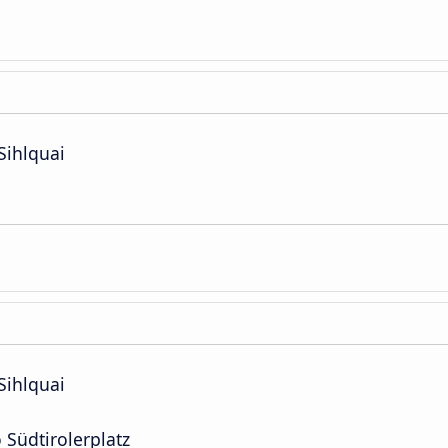
Sihlquai
Sihlquai
 Südtirolerplatz