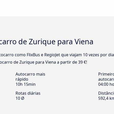
carro de Zurique para Viena
carro como FlixBus e RegioJet que viajam 10 vezes por di
tocarro de Zurique para Viena a partir de 39 €!
Autocarro mais
Primeir
rápido
autocar
10h 15min
04:00 h
Rotas diárias
Distânc
10 Ø
592,4 k