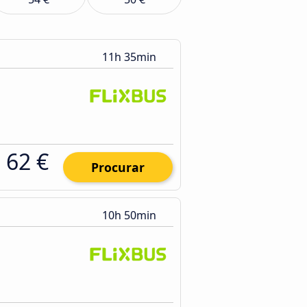
11h 35min
62 €
Procurar
10h 50min