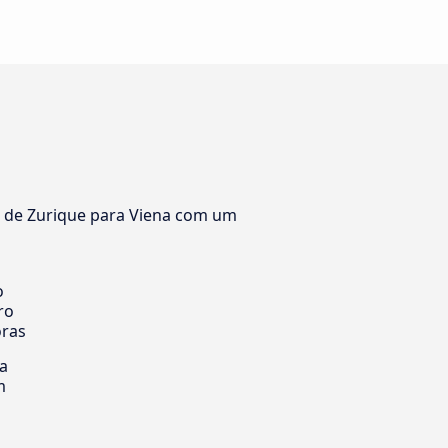
a de Zurique para Viena com um
o
ro
oras
ia
m