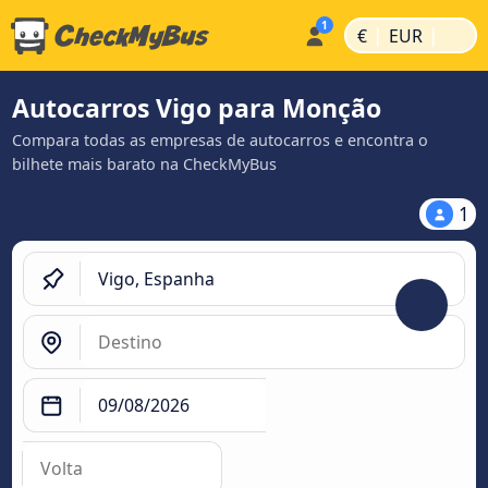
|
|
€
EUR
Autocarros Vigo para Monção
Compara todas as empresas de autocarros e encontra o
bilhete mais barato na CheckMyBus
1