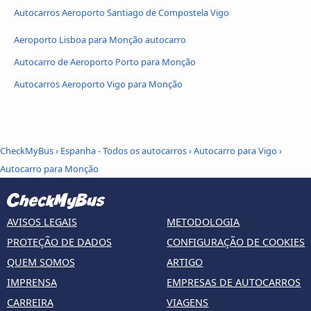
Autocarros Aeroporto Santiago de Compostela Vigo
Aeroporto Lisboa para Monção autocarro
Autocarro de Aeroporto Porto para Monção
Autocarros Aeroporto Vigo para Monção
CheckMyBus
›
Espanha - Todos os autocarros
›
Autocarro para Vigo
›
Autocarro para Monção
AVISOS LEGAIS
METODOLOGIA
PROTEÇÃO DE DADOS
CONFIGURAÇÃO DE COOKIES
QUEM SOMOS
ARTIGO
IMPRENSA
EMPRESAS DE AUTOCARROS
CARREIRA
VIAGENS