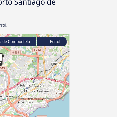
orto Santiago de
rol.
o de Compostela
Ferrol