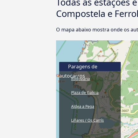
Todas as estações 
Compostela e Ferro
O mapa abaixo mostra onde os aut
Paragens de
autocarros
Rodoviária
Plaza de Galicia
Aldea a Pega
Liñares / Os Carrís