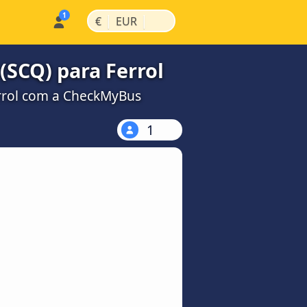
|
|
€
EUR
SCQ) para Ferrol
errol com a CheckMyBus
1