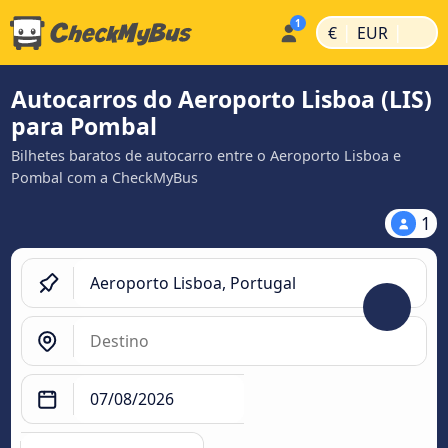
|
|
€
EUR
Autocarros do Aeroporto Lisboa (LIS)
para Pombal
Bilhetes baratos de autocarro entre o Aeroporto Lisboa e
Pombal com a CheckMyBus
1