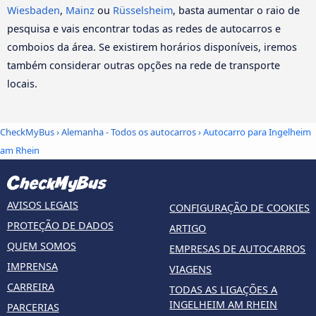
Wiesbaden
,
Mainz
ou
Rüsselsheim
, basta aumentar o raio de
pesquisa e vais encontrar todas as redes de autocarros e
comboios da área. Se existirem horários disponíveis, iremos
também considerar outras opções na rede de transporte
locais.
CheckMyBus
›
Alemanha - Todos os autocarros
› Autocarro para Ingelheim
am Rhein
AVISOS LEGAIS
CONFIGURAÇÃO DE COOKIES
PROTEÇÃO DE DADOS
ARTIGO
QUEM SOMOS
EMPRESAS DE AUTOCARROS
IMPRENSA
VIAGENS
CARREIRA
TODAS AS LIGAÇÕES A
INGELHEIM AM RHEIN
PARCERIAS