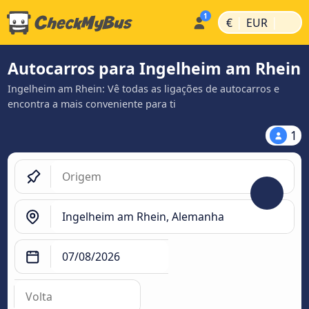
|
|
€
EUR
Autocarros para Ingelheim am Rhein
Ingelheim am Rhein: Vê todas as ligações de autocarros e
encontra a mais conveniente para ti
1