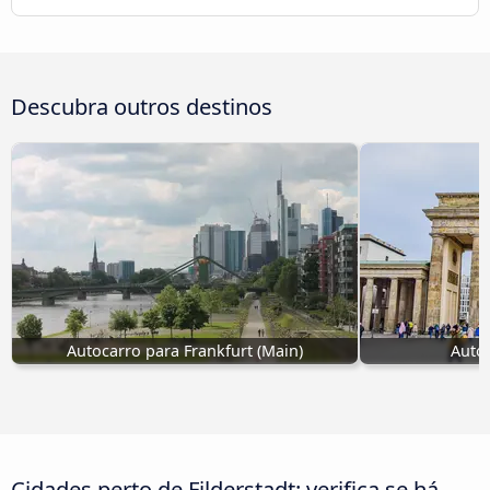
Descubra outros destinos
Autocarro para Frankfurt (Main)
Autoc
Cidades perto de Filderstadt: verifica se há