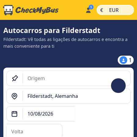
|
|
€
EUR
Autocarros para Filderstadt
Filderstadt: Vê todas as ligações de autocarros e encontra a
mais conveniente para ti
1