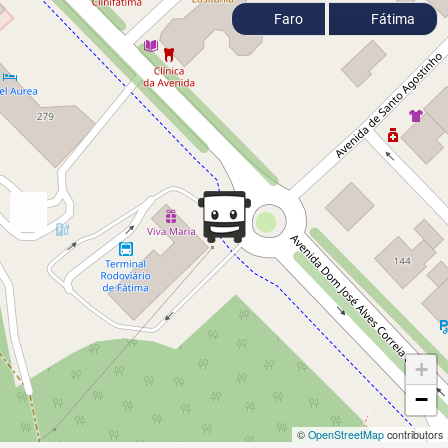
Faro
Fátima
+
−
©
OpenStreetMap
contributors