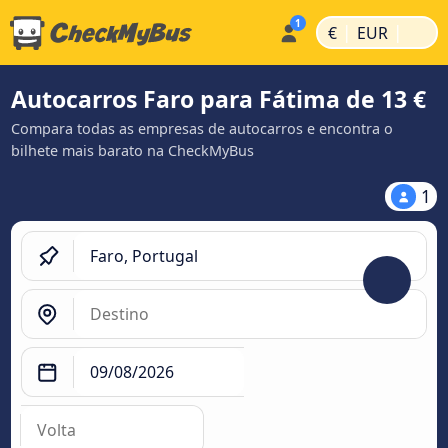
|
|
€
EUR
Autocarros Faro para Fátima de 13 €
Compara todas as empresas de autocarros e encontra o
bilhete mais barato na CheckMyBus
1