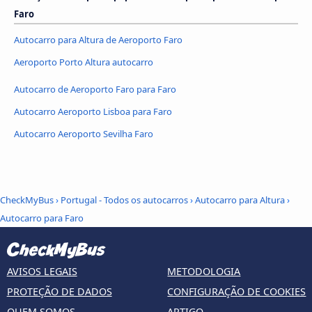
Faro
Autocarro para Altura de Aeroporto Faro
Aeroporto Porto Altura autocarro
Autocarro de Aeroporto Faro para Faro
Autocarro Aeroporto Lisboa para Faro
Autocarro Aeroporto Sevilha Faro
CheckMyBus
›
Portugal - Todos os autocarros
›
Autocarro para Altura
›
Autocarro para Faro
AVISOS LEGAIS
METODOLOGIA
PROTEÇÃO DE DADOS
CONFIGURAÇÃO DE COOKIES
QUEM SOMOS
ARTIGO