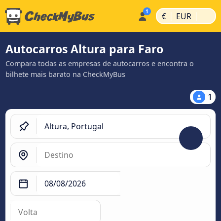
|
|
€
EUR
Autocarros Altura para Faro
Compara todas as empresas de autocarros e encontra o
bilhete mais barato na CheckMyBus
1