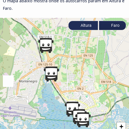
O mapa abaixo mostra onde os autocarros param em Altura e
Faro.
Altura
Faro
+