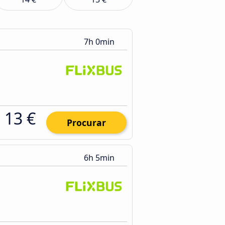
7h 0min
13 €
Procurar
6h 5min