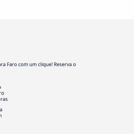
ara Faro com um clique! Reserva o
o
ro
oras
ia
m