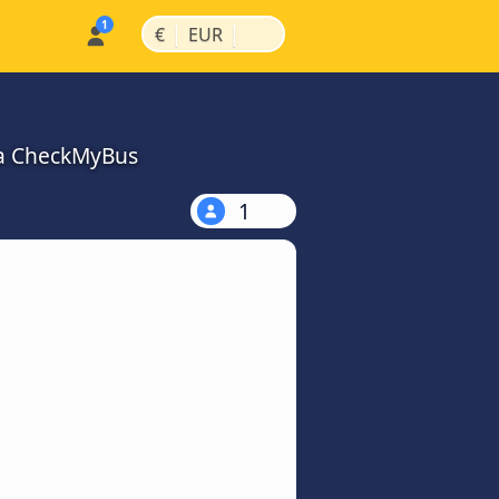
|
|
€
EUR
na CheckMyBus
1