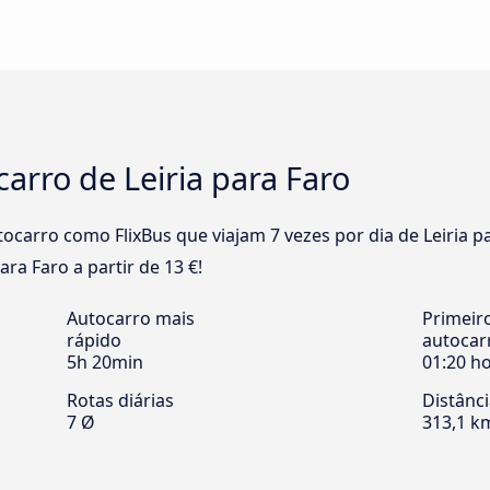
carro de Leiria para Faro
carro como FlixBus que viajam 7 vezes por dia de Leiria p
ara Faro a partir de 13 €!
Autocarro mais
Primeir
rápido
autocar
5h 20min
01:20 h
Rotas diárias
Distânc
7 Ø
313,1 k