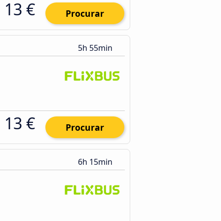
13 €
Procurar
5h 55min
13 €
Procurar
6h 15min