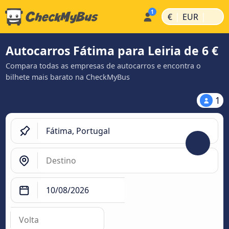
|
|
€
EUR
Autocarros Fátima para Leiria de 6 €
Compara todas as empresas de autocarros e encontra o
bilhete mais barato na CheckMyBus
1