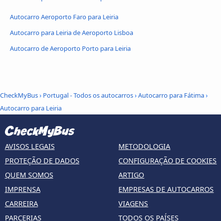
Autocarro Aeroporto Faro para Leiria
Autocarro para Leiria de Aeroporto Lisboa
Autocarro de Aeroporto Porto para Leiria
CheckMyBus
›
Portugal - Todos os autocarros
›
Autocarro para Fátima
›
Autocarro para Leiria
AVISOS LEGAIS
METODOLOGIA
PROTEÇÃO DE DADOS
CONFIGURAÇÃO DE COOKIES
QUEM SOMOS
ARTIGO
IMPRENSA
EMPRESAS DE AUTOCARROS
CARREIRA
VIAGENS
PARCERIAS
TODOS OS PAÍSES