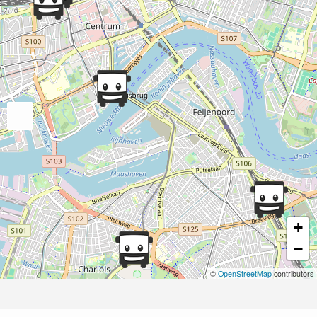
+
−
©
OpenStreetMap
contributors