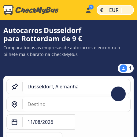
|
|
€
EUR
Autocarros Dusseldorf
para Rotterdam de 9 €
Compara todas as empresas de autocarros e encontra o
bilhete mais barato na CheckMyBus
1