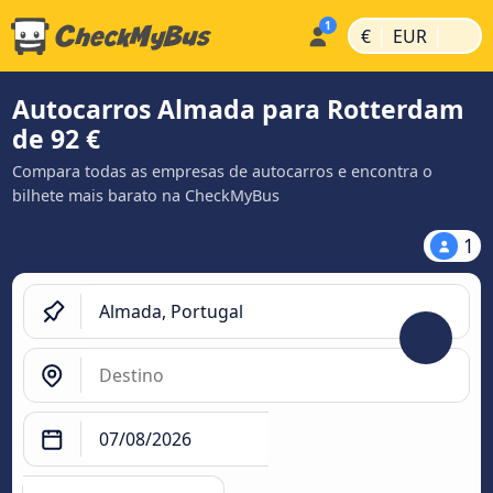
|
|
€
EUR
Autocarros Almada para Rotterdam
de 92 €
Compara todas as empresas de autocarros e encontra o
bilhete mais barato na CheckMyBus
1