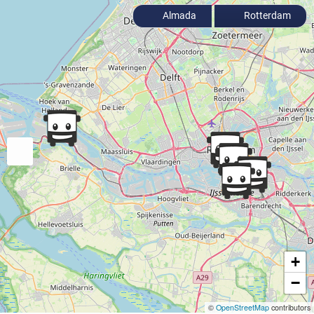
Almada
Rotterdam
+
−
©
OpenStreetMap
contributors