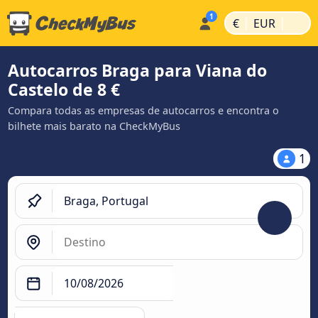
|
|
€
EUR
Autocarros Braga para Viana do
Castelo de 8 €
Compara todas as empresas de autocarros e encontra o
bilhete mais barato na CheckMyBus
1