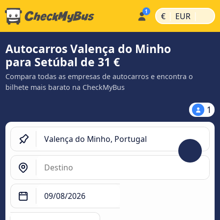
|
|
€
EUR
Autocarros Valença do Minho
para Setúbal de 31 €
Compara todas as empresas de autocarros e encontra o
bilhete mais barato na CheckMyBus
1