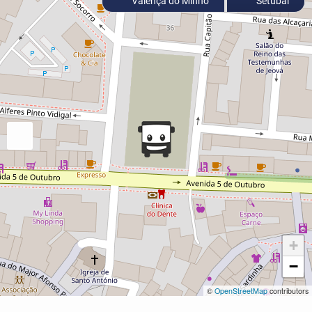
Valença do Minho
Setúbal
+
−
©
OpenStreetMap
contributors