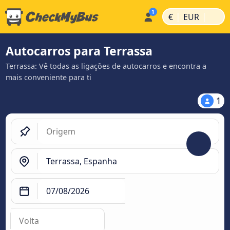
|
|
€
EUR
Autocarros para Terrassa
Terrassa: Vê todas as ligações de autocarros e encontra a
mais conveniente para ti
1