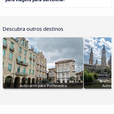
Descubra outros destinos
Autocarro para Pontevedra
Autoca