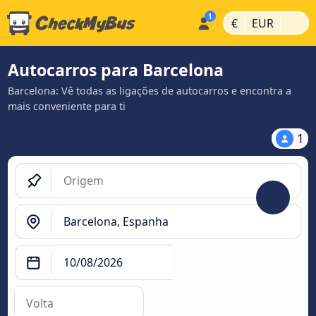
|
|
€
EUR
Autocarros para Barcelona
Barcelona: Vê todas as ligações de autocarros e encontra a
mais conveniente para ti
1