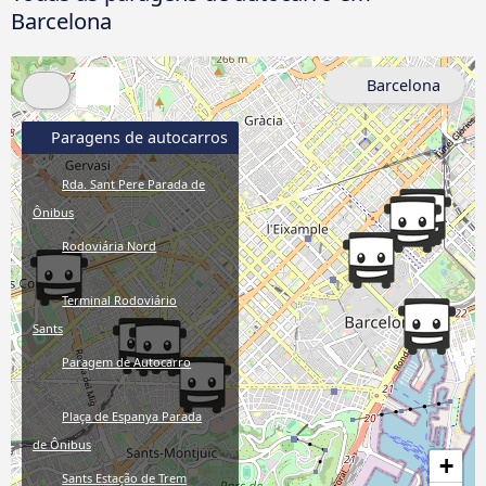
Barcelona
Barcelona
Paragens de autocarros
Rda. Sant Pere Parada de
Ônibus
Rodoviária Nord
Terminal Rodoviário
Sants
Paragem de Autocarro
Plaça de Espanya Parada
de Ônibus
+
Sants Estação de Trem