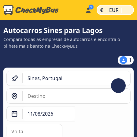
|
|
€
EUR
Autocarros Sines para Lagos
Compara todas as empresas de autocarros e encontra o
bilhete mais barato na CheckMyBus
1