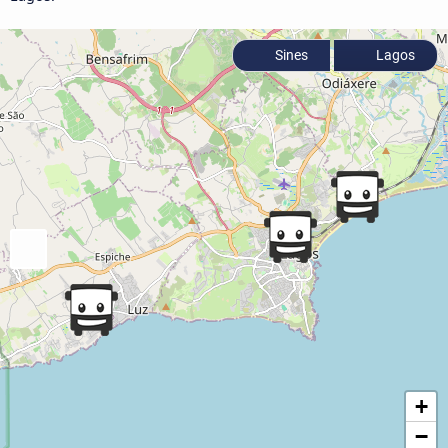
Sines
Lagos
+
−