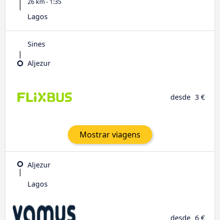
26 km - 1:35
Lagos
Sines
Aljezur
desde
3 €
Mostrar viagens
Aljezur
Lagos
desde
6 €