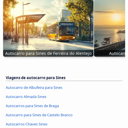
Autocarro para Sines de Ferreira do Alentejo
Autocarro
Viagens de autocarro para Sines
Autocarro de Albufeira para Sines
Autocarro Almada Sines
Autocarros para Sines de Braga
Autocarro para Sines de Castelo Branco
Autocarros Chaves Sines