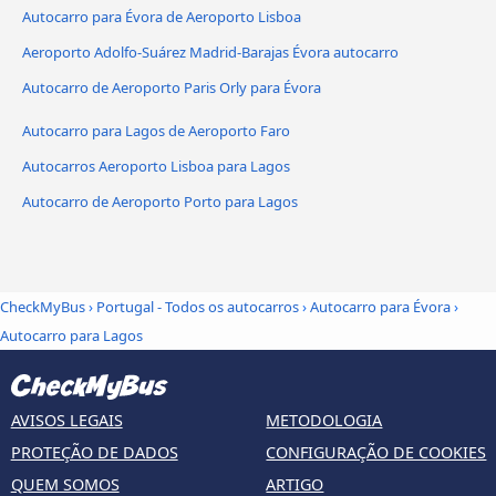
Autocarro para Évora de Aeroporto Lisboa
Aeroporto Adolfo-Suárez Madrid-Barajas Évora autocarro
Autocarro de Aeroporto Paris Orly para Évora
Autocarro para Lagos de Aeroporto Faro
Autocarros Aeroporto Lisboa para Lagos
Autocarro de Aeroporto Porto para Lagos
CheckMyBus
›
Portugal - Todos os autocarros
›
Autocarro para Évora
›
Autocarro para Lagos
AVISOS LEGAIS
METODOLOGIA
PROTEÇÃO DE DADOS
CONFIGURAÇÃO DE COOKIES
QUEM SOMOS
ARTIGO