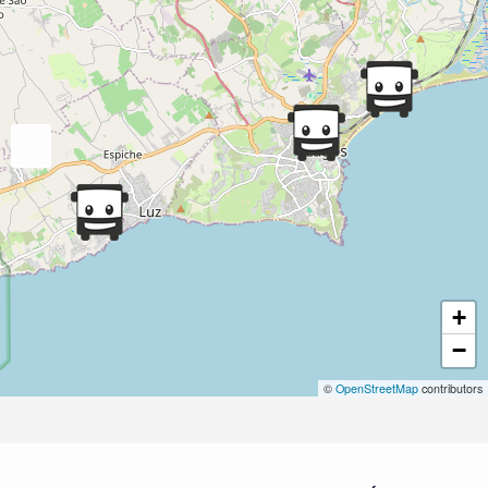
+
−
©
OpenStreetMap
contributors