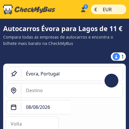
|
|
€
EUR
Autocarros Évora para Lagos de 11 €
Compara todas as empresas de autocarros e encontra o
bilhete mais barato na CheckMyBus
1