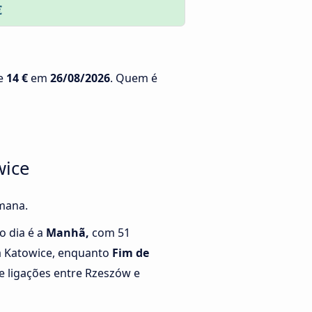
€
de
14 €
em
26/08/2026
. Quem é
wice
emana.
o dia é a
Manhã,
com 51
a Katowice, enquanto
Fim de
 ligações entre Rzeszów e