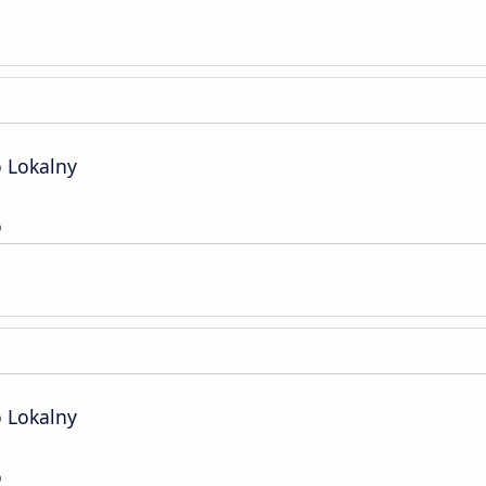
o Lokalny
o
o Lokalny
o