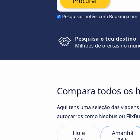
Procurar
Pesquisar hotéis com Booking.com
Pesquisa o teu destino
Milhões de ofertas no mu
Compara todos os h
Aqui tens uma seleção das viagens
autocarros como Neobus ou FlixBus
Hoje
Amanhã
14 €
14 €