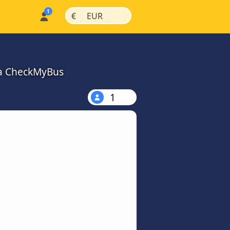
|
|
€
EUR
na CheckMyBus
1