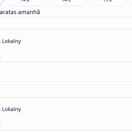
baratas amanhã
o Lokalny
o
o Lokalny
o