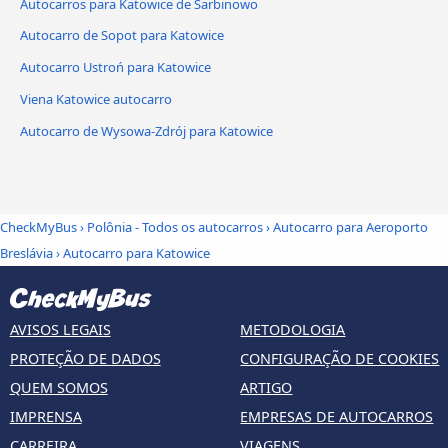
Autocarros para Katowice de Sarbinowo
Autocarro de Sopot para Katowice
Autocarro Ustroń para Katowice
Viena Katowice autocarro
Autocarro de Wysowa-Zdrój para Katowice
CheckMyBus
›
Polônia - Todos os autocarros
›
Autocarro para Aeroporto
Breslávia
›
Autocarro para Katowice
AVISOS LEGAIS
METODOLOGIA
PROTEÇÃO DE DADOS
CONFIGURAÇÃO DE COOKIES
QUEM SOMOS
ARTIGO
IMPRENSA
EMPRESAS DE AUTOCARROS
CARREIRA
VIAGENS