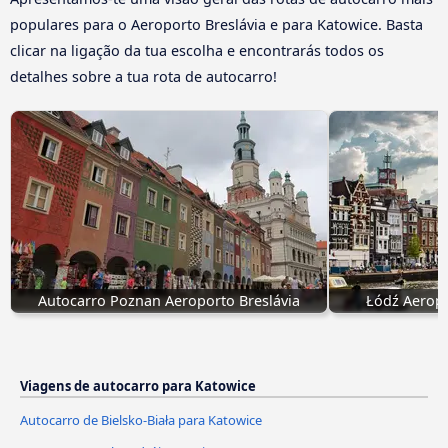
populares para o Aeroporto Breslávia e para Katowice. Basta
clicar na ligação da tua escolha e encontrarás todos os
detalhes sobre a tua rota de autocarro!
Autocarro Poznan Aeroporto Breslávia
Łódź Aeropo
Viagens de autocarro para Katowice
Autocarro de Bielsko-Biała para Katowice