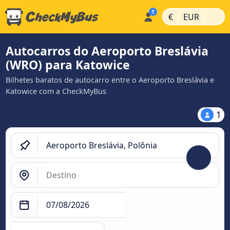
|
|
€
EUR
Autocarros do Aeroporto Breslávia
(WRO) para Katowice
Bilhetes baratos de autocarro entre o Aeroporto Breslávia e
Katowice com a CheckMyBus
1