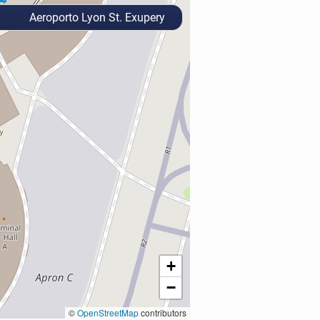
Aeroporto Lyon St. Exupery
+
−
©
OpenStreetMap
contributors