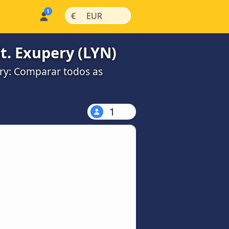
|
|
€
EUR
t. Exupery (LYN)
ery: Comparar todos as
1