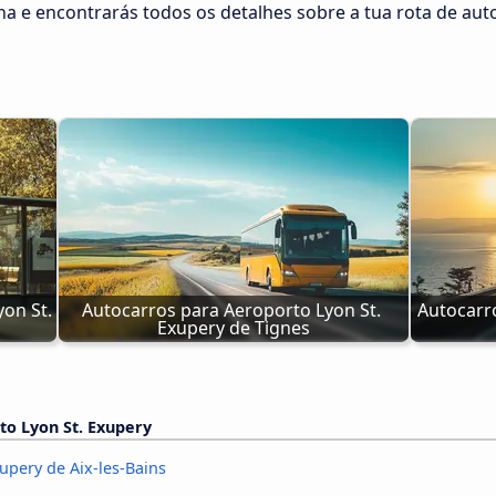
lha e encontrarás todos os detalhes sobre a tua rota de aut
on St. 
Autocarros para Aeroporto Lyon St. 
Autocarro
Exupery de Tignes
to Lyon St. Exupery
upery de Aix-les-Bains