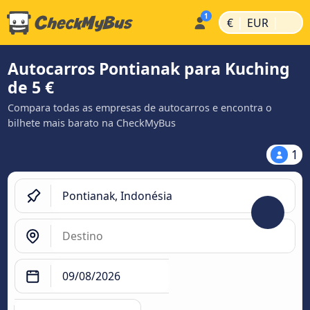
|
|
€
EUR
Autocarros Pontianak para Kuching
de 5 €
Compara todas as empresas de autocarros e encontra o
bilhete mais barato na CheckMyBus
1