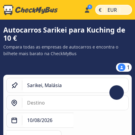
|
|
€
EUR
Autocarros Sarikei para Kuching de
10 €
Compara todas as empresas de autocarros e encontra o
bilhete mais barato na CheckMyBus
1