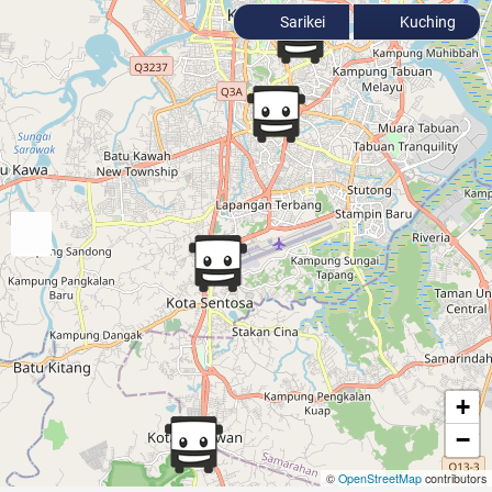
Sarikei
Kuching
+
−
©
OpenStreetMap
contributors