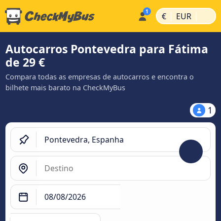
|
|
€
EUR
Autocarros Pontevedra para Fátima
de 29 €
Compara todas as empresas de autocarros e encontra o
bilhete mais barato na CheckMyBus
1