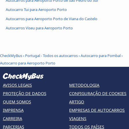
Autocarros para Aeroporto Porto de São Pedro do Sul
Autocarro Tui para Aeroporto Porto
Autocarros para Aeroporto Porto de Viana do Castelo
Autocarros Viseu para Aeroporto Porto
CheckMyBus
›
Portugal - Todos os autocarros
›
Autocarro para Pombal
›
Autocarro para Aeroporto Porto
AVISOS LEGAIS
METODOLOGIA
PROTEÇÃO DE DADOS
CONFIGURAÇÃO DE COOKIES
QUEM SOMOS
ARTIGO
IMPRENSA
EMPRESAS DE AUTOCARROS
CARREIRA
VIAGENS
PARCERIAS
TODOS OS PAÍSES