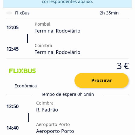
correspondentes abaixo.
FlixBus
2h 35min
Pombal
12:05
Terminal Rodoviário
Coimbra
12:45
Terminal Rodoviário
3 €
Procurar
Económica
Tempo de espera 0h 5min
Coimbra
12:50
R. Padrão
Aeroporto Porto
14:40
Aeroporto Porto