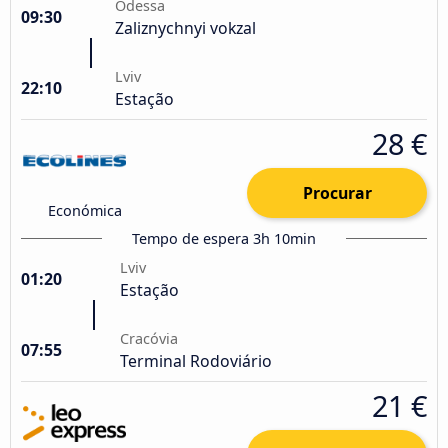
Odessa
09:30
Zaliznychnyi vokzal
Lviv
22:10
Estação
28 €
Procurar
Económica
Tempo de espera 3h 10min
Lviv
01:20
Estação
Cracóvia
07:55
Terminal Rodoviário
21 €