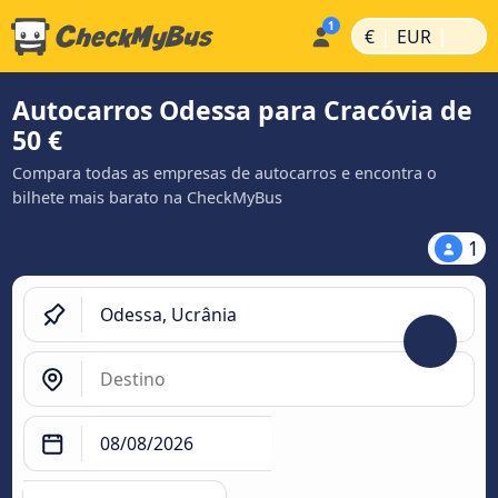
|
|
€
EUR
Autocarros Odessa para Cracóvia de
50 €
Compara todas as empresas de autocarros e encontra o
bilhete mais barato na CheckMyBus
1