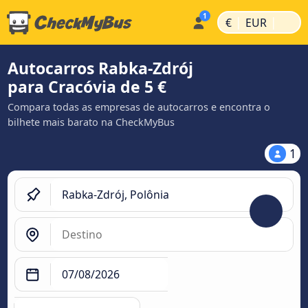
|
|
€
EUR
Autocarros Rabka-Zdrój
para Cracóvia de 5 €
Compara todas as empresas de autocarros e encontra o
bilhete mais barato na CheckMyBus
1