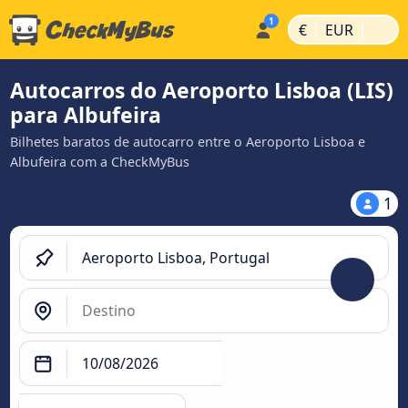
|
|
€
EUR
Autocarros do Aeroporto Lisboa (LIS)
para Albufeira
Bilhetes baratos de autocarro entre o Aeroporto Lisboa e
Albufeira com a CheckMyBus
1