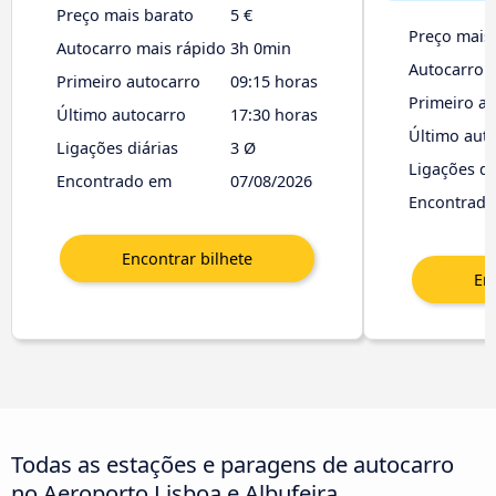
Preço mais barato
5 €
Preço mais
Autocarro mais rápido
3h 0min
Autocarro 
Primeiro autocarro
09:15 horas
Primeiro a
Último autocarro
17:30 horas
Último aut
Ligações diárias
3 Ø
Ligações di
Encontrado em
07/08/2026
Encontrad
Todas as estações e paragens de autocarro
no Aeroporto Lisboa e Albufeira